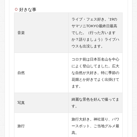
好きな事
ライブ・フェス好き。’19の
サマソニTOKYO最終日最高
音楽
でした。（行った方います
か？語りましょう）ライブハ
ウスも出没します。
コロナ前は日本百名山を中心
によく登山してました。広大
自然
な自然が大好き。特に季節の
花畑とか好きでよく出掛けて
ます。
綺麗な景色を好んで撮ってま
写真
す。
旅行大好き。神社巡り、パワ
旅行
ースポット、ご当地グルメ最
高。