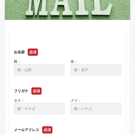
お名前
必須
姓：
名：
フリガナ
必須
セイ：
メイ：
メールアドレス
必須